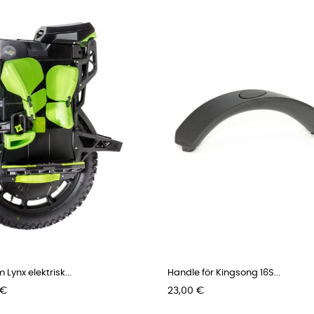
Lynx elektrisk...
Handle för Kingsong 16S...
Pris
 €
23,00 €