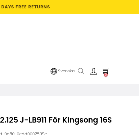
4 DAYS FREE RETURNS
Svenska
0
2.125 J-LB911 För Kingsong 16S
ed-0a80-0cdd0002599c