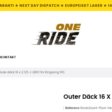
GARANTI ★ NEXT DAY DISPATCH ★ EUROPEISKT LAGER ★ 1
KONTAKT
uter däck 16 x 2.125 J-LB911 för Kingsong 16S
Outer Däck 16 X 
Referens
8ade2ad4-f5e4-11