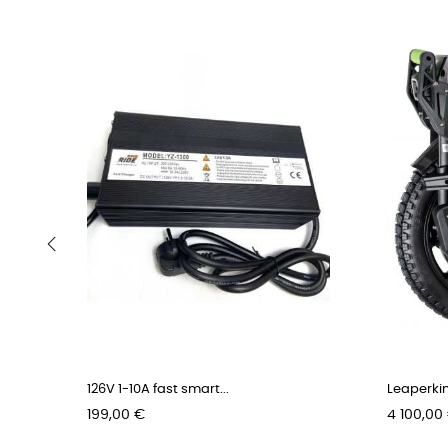
‹
126V 1-10A fast smart...
Leaperkim 
Pris
Pris
199,00 €
4 100,00