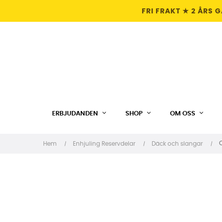
FRI FRAKT ★ 2 ÅRS 
ERBJUDANDEN
SHOP
OM OSS
O
Hem
Enhjuling Reservdelar
Däck och slangar