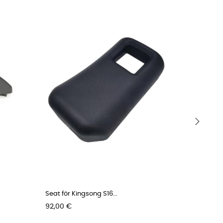
›
Seat för Kingsong S16...
CST 16X3 
Pris
Pris
92,00 €
65,00 €