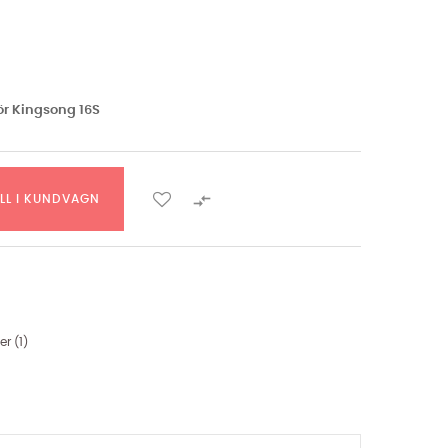
för Kingsong 16S

ILL I KUNDVAGN
er (
1
)