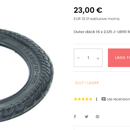
23,00 €
EUR 19.01 exklusive moms.
Outer däck 16 x 2.125 J-LB911 
LÄGG T
SLUT I LAGER

Läs recension