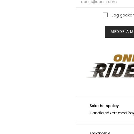
Jag godkä
MEDDELA MI
Säkerhetspolicy
Handla säkert med PayP
Fraktpolicy