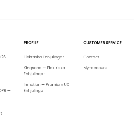
PROFILE
CUSTOMER SERVICE
2026 —
Elektriska Enhjulingar
Contact
Kingsong — Elektriska
My-account
Enhjulingar
Inmotion — Premium UX
GDPR —
Enhjulingar
e
st