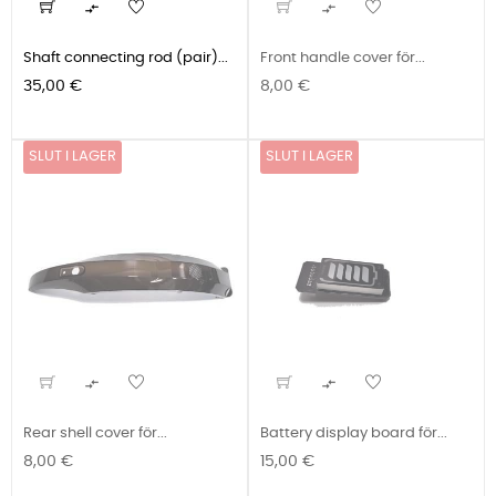


Shaft connecting rod (pair)...
Front handle cover för...
Pris
Pris
35,00 €
8,00 €
SLUT I LAGER
SLUT I LAGER


Rear shell cover för...
Battery display board för...
Pris
Pris
8,00 €
15,00 €