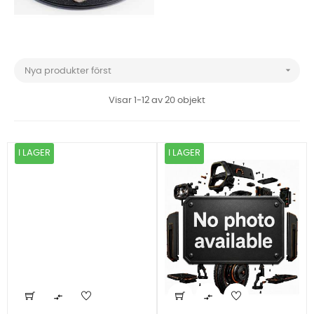

Nya produkter först
Visar 1-12 av 20 objekt
I LAGER
I LAGER

