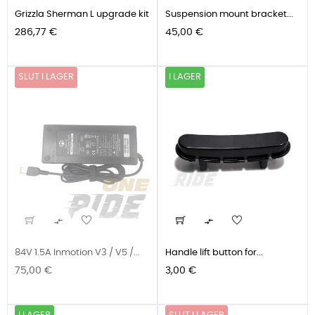
Grizzla Sherman L upgrade kit
Suspension mount bracket...
Pris
Pris
286,77 €
45,00 €
SLUT I LAGER
I LAGER


84V 1.5A Inmotion V3 / V5 /...
Handle lift button for...
Pris
Pris
75,00 €
3,00 €