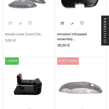
FILTERERA


Nozzle cover (svart) för...
Inmotion V5f pedal
assembly...
Pris
5,00 €
Pris
26,00 €
I LAGER
SLUT I LAGER