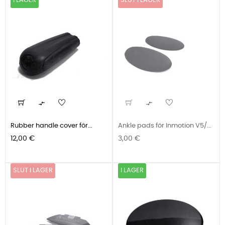
I LAGER
SLUT I LAGER


Rubber handle cover för...
Ankle pads för Inmotion V5/...
Pris
Pris
12,00 €
3,00 €
SLUT I LAGER
I LAGER