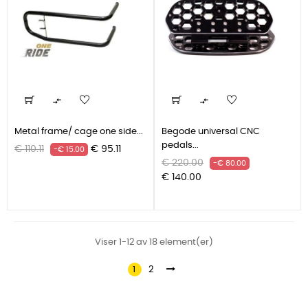


Metal frame/ cage one side...
Begode universal CNC
pedals...
Grunnpris
Pris
€ 110.11
€ 95.11
-€ 15.00
Grunnpris
Pris
€ 220.00
-€ 80.00
€ 140.00
Viser 1-12 av 18 element(er)
1
2