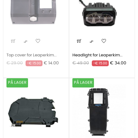


Top cover for Leaperkim...
Headlight for Leaperkim...
Grunnpris
Pris
Grunnpris
Pris
€ 29.00
€ 14.00
€ 49.00
€ 34.00
-€ 15.00
-€ 15.00
PÅ LAGER
PÅ LAGER