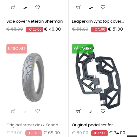


Side cover Veteran Sherman
Leaperkim Lynx top cover...
Grunnpris
Pris
Grunnpris
Pris
€ 65.00
€ 40.00
€ 56.00
€ 51.00
-€ 25.00
-€ 5.00
UTSOLGT
PÅ LAGER


Original street dekk Kenda...
Original pedal set for...
Grunnpris
Pris
Grunnpris
Pris
€ 79.00
€ 69.00
€ 89.00
€ 74.00
-€ 10.00
-€ 15.00