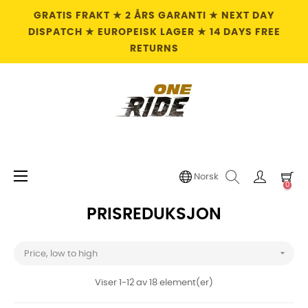
GRATIS FRAKT ★ 2 ÅRS GARANTI ★ NEXT DAY
DISPATCH ★ EUROPEISK LAGER ★ 14 DAYS FREE
RETURNS
Toggle
☰
Norsk
0
navigation
PRISREDUKSJON

Price, low to high
Viser 1-12 av 18 element(er)