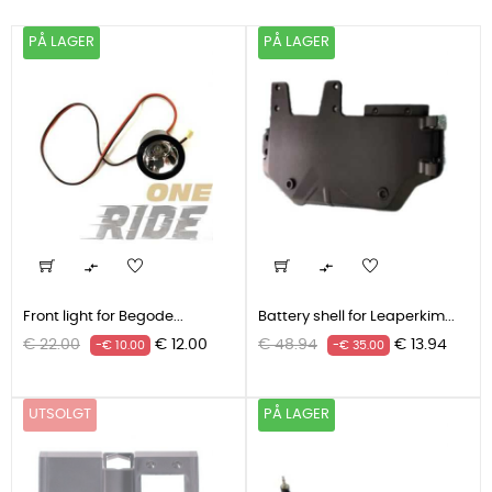
PÅ LAGER
PÅ LAGER


Front light for Begode...
Battery shell for Leaperkim...
Grunnpris
Pris
Grunnpris
Pris
€ 22.00
€ 12.00
€ 48.94
€ 13.94
-€ 10.00
-€ 35.00
UTSOLGT
PÅ LAGER