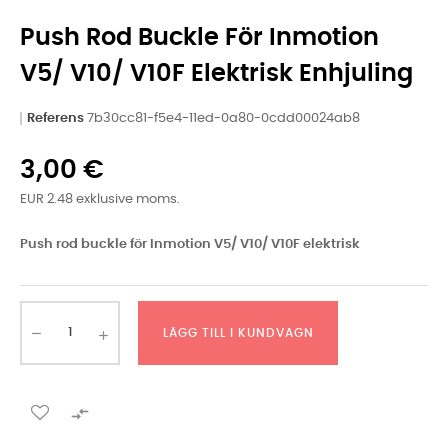
Push Rod Buckle För Inmotion
V5/ V10/ V10F Elektrisk Enhjuling
Referens
7b30cc81-f5e4-11ed-0a80-0cdd00024ab8
3,00 €
EUR 2.48 exklusive moms.
Push rod buckle för Inmotion V5/ V10/ V10F elektrisk
LÄGG TILL I KUNDVAGN
