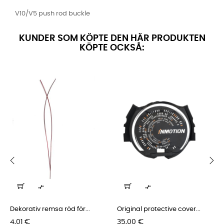
V10/V5 push rod buckle
KUNDER SOM KÖPTE DEN HÄR PRODUKTEN
KÖPTE OCKSÅ:
‹
›


Dekorativ remsa röd för...
Original protective cover...
Pris
Pris
4,01 €
35,00 €